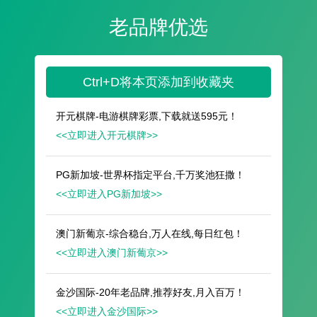
遥想公瑾当年，小乔初嫁了，雄姿英发。
羽扇纶巾，谈笑间，樯橹灰飞烟灭。
故国神游，多情应笑我，早生华发。
人生如梦，一尊还酹江月。